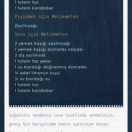
1 tutam tuz
1 tutam karabiber
Pişirmek için Malzemeler
Zeytinyağı
Sosu için Malzemeler
2 yemek kaşığı zeytinyağı
1 yemek kaşığı domates salçası
3 diş sarımsak
1 tutam toz şeker
1 su bardağı doğranmış domates
¼ adet limonun suyu
½ su bardağı su
1 tutam tuz
1 tutam karabiber
Soğanları rendenin ince tarafında rendeleyin,
geniş bir karıştırma kabın içerisine koyun.