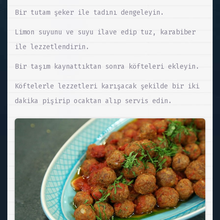
Bir tutam şeker ile tadını dengeleyin.
Limon suyunu ve suyu ilave edip tuz, karabiber
ile lezzetlendirin.
Bir taşım kaynattıktan sonra köfteleri ekleyin.
Köftelerle lezzetleri karışacak şekilde bir iki
dakika pişirip ocaktan alıp servis edin.