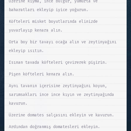
Üzerine kıyma, ince bulgur, yumurta ve
baharatları ekleyip iyice yoğurun.
Köfteleri misket boyutlarında elinizde
yuvarlayıp kenara alın.
Orta boy bir tavayı ocağa alın ve zeytinyağını
ekleyip ısıtın.
Isınan tavada köfteleri çevirerek pişirin.
Pişen köfteleri kenara alın.
Aynı tavanın içerisine zeytinyağını koyun,
sarımsakları ince ince kıyın ve zeytinyağında
kavurun.
Üzerine domates salçasını ekleyin ve kavurun.
Ardından doğranmış domatesleri ekleyin.