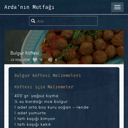
Arda'nın Mutfağı
Toggl
navig
Bulgur Köftesi
24 May 2018
18
4
Bulgur Köftesi Malzemeleri
Köftesi için Malzemeler
400 gr. yağsız kıyma
½ su bardağı ince bulgur
1 adet orta boy kuru soğan – rende
1 adet yumurta
1 tatlı kaşığı kimyon
1 tatlı kaşığı kekik