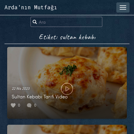
Arda'nın Mutfağı
Toggl
navig
Etiket: sultan kebabı
22 Nis 2023
Sultan Kebabı Tarifi Video
0
0