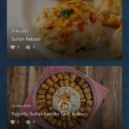
21 Nis 2023
Sultan Kebabı
0
0
03 Mar 2020
Yoğurtlu Sultan Kebabı Tarifi Video
0
0