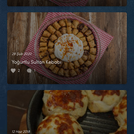
29 Şub 2020
Yoğurtlu Sultan Kebabı
2
1
12 Haz 2018