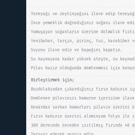
Tereyağı ve zeytinyağını ilave edip tereyağ
İnce yemeklik doğradığınız soğanı ilave edi
Yumuşayan soğanların üzerine dolmalık fıstı
Yenibahar, tarçın, pirinç, tuz, karabiber v
Suyunu ilave edin ve kapağını kapatın.
Su kaynayana kadar yüksek ateşte, su kaynad
Pilav hazır olduğunda demlenmesi için kenar
Birleştirmek için;
Buzdolabından çıkardığınız fırın kabının iç
Demlenen pilavınızı hamurun içerisine ilave
Kenardan sarkan hamurları pilavın üzerini ö
Fırın kabının üzerini alüminyum folyo ile i
180 derecede önceden ısıtılmış fırında 40 d
Tersyüz ederek servis edin.