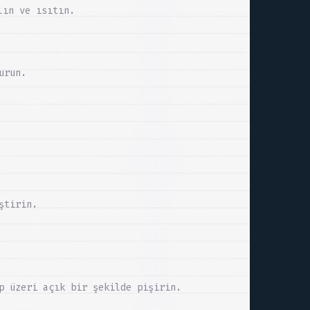
lın ve ısıtın.
urun.
ştirin.
p üzeri açık bir şekilde pişirin.