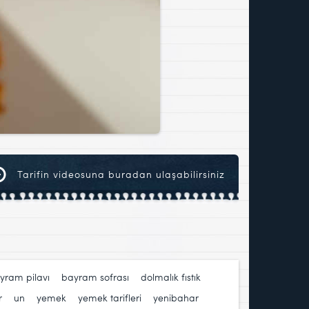
Tarifin videosuna buradan ulaşabilirsiniz
yram pilavı
,
bayram sofrası
,
dolmalık fıstık
,
r
,
un
,
yemek
,
yemek tarifleri
,
yenibahar
,