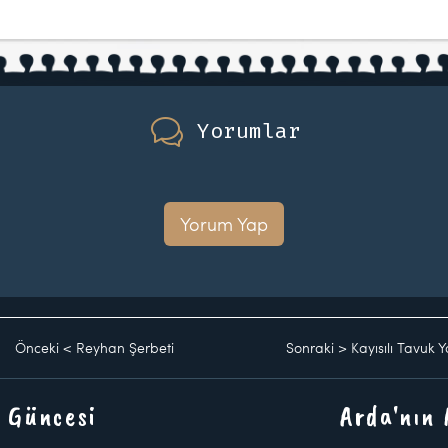
Yorumlar
Yorum Yap
Önceki
<
Reyhan Şerbeti
Sonraki
>
Kayısılı Tavuk 
 Güncesi
Arda'nın