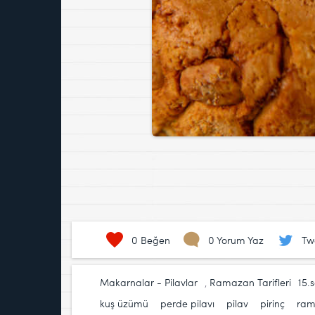
0
Beğen
0 Yorum Yaz
Tw
Makarnalar - Pilavlar
,
Ramazan Tarifleri
15.
kuş üzümü
,
perde pilavı
,
pilav
,
pirinç
,
ram