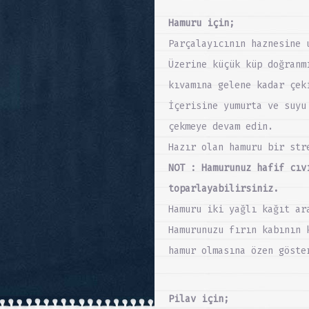
Hamuru için;
Parçalayıcının haznesine 
Üzerine küçük küp doğranm
kıvamına gelene kadar çek
İçerisine yumurta ve suyu
çekmeye devam edin.
Hazır olan hamuru bir str
NOT : Hamurunuz hafif cıv
toparlayabilirsiniz.
Hamuru iki yağlı kağıt ar
Hamurunuzu fırın kabının 
hamur olmasına özen göste
Pilav için;