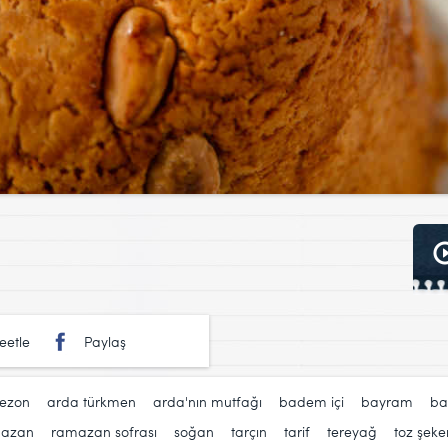
eetle
Paylaş
sezon
,
arda türkmen
,
arda'nın mutfağı
,
badem içi
,
bayram
,
ba
azan
,
ramazan sofrası
,
soğan
,
tarçın
,
tarif
,
tereyağ
,
toz şeke