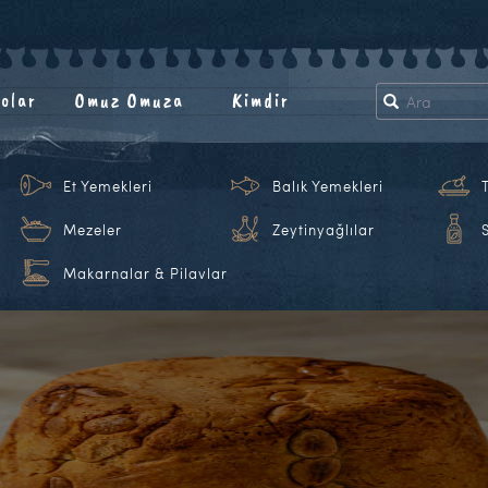
olar
Omuz Omuza
Kimdir
Et Yemekleri
Balık Yemekleri
Mezeler
Zeytinyağlılar
Makarnalar & Pilavlar