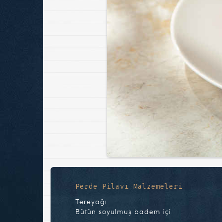
Perde Pilavı Malzemeleri
Tereyağı
Bütün soyulmuş badem içi