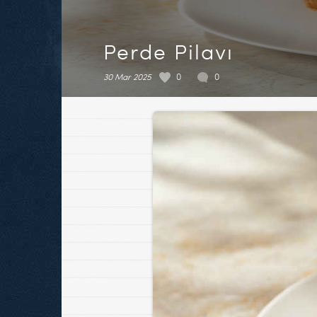
Perde Pilavı
30 Mar 2025
0
0