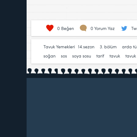
0
Beğen
0 Yorum Yaz
Tw
Tavuk Yemekleri
14.sezon
,
3. bölüm
,
arda t
soğan
,
sos
,
soya sosu
,
tarif
,
tavuk
,
tavuk