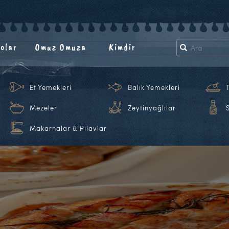
olar
Omuz Omuza
Kimdir
Et Yemekleri
Balık Yemekleri
Mezeler
Zeytinyağlılar
Makarnalar & Pilavlar