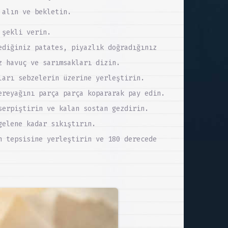
 alın ve bekletin.
 şekli verin.
ediğiniz patates, piyazlık doğradığınız
z havuç ve sarımsakları dizin.
ları sebzelerin üzerine yerleştirin.
ereyağını parça parça kopararak pay edin.
serpiştirin ve kalan sostan gezdirin.
gelene kadar sıkıştırın.
n tepsisine yerleştirin ve 180 derecede