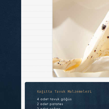
Kağıtta Tavuk Malzemeleri
4 adet tavuk göğüs
2 adet patates
2 adet soğan