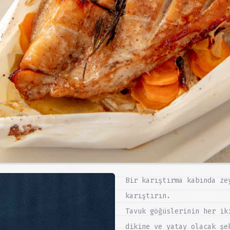
Bir karıştırma kabında ze
karıştırın.
Tavuk göğüslerinin her ik
dikine ve yatay olacak şe