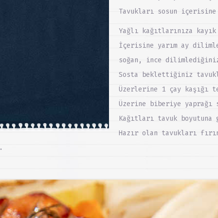
Tavukları sosun içerisine
Yağlı kağıtlarınıza kayık
İçerisine yarım ay diliml
soğan, ince dilimlediğini
Sosta beklettiğiniz tavuk
Üzerlerine 1 çay kaşığı t
Üzerine biberiye yaprağı 
Kağıtları tavuk boyutuna 
Hazır olan tavukları fırı
.