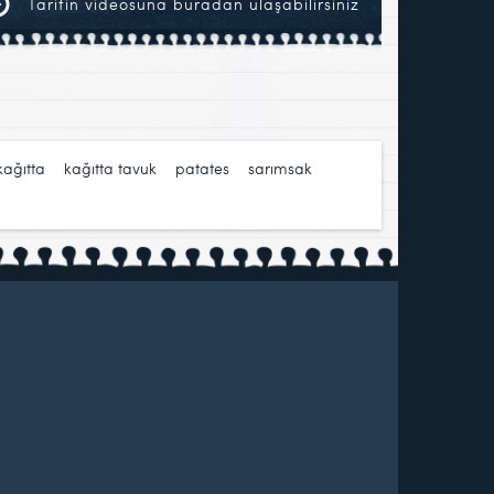
Tarifin videosuna buradan ulaşabilirsiniz
kağıtta
,
kağıtta tavuk
,
patates
,
sarımsak
,