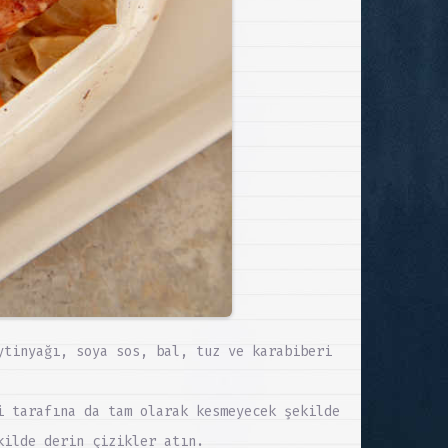
ytinyağı, soya sos, bal, tuz ve karabiberi
i tarafına da tam olarak kesmeyecek şekilde
kilde derin çizikler atın.