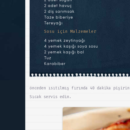
2 adet havuç
2 diş sarımsak
Taze biberiye
Tereyağı
Sosu için Malzemeler
4 yemek zeytinyağı
4 yemek kaşığı soya sosu
2 yemek kaşığı bal
Tuz
Karabiber
önceden ısıtılmış fırında 40 dakika pişirin
Sıcak servis edin.