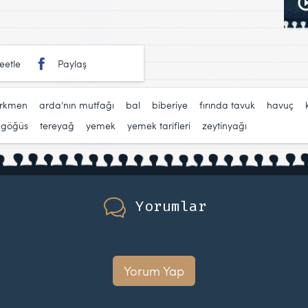
eetle
Paylaş
ürkmen
,
arda'nın mutfağı
,
bal
,
biberiye
,
fırında tavuk
,
havuç
,
 göğüs
,
tereyağ
,
yemek
,
yemek tarifleri
,
zeytinyağı
Yorumlar
Yorum Yap