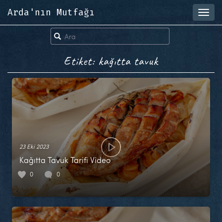
Arda'nın Mutfağı
Toggl
navig
Etiket: kağıtta tavuk
23 Eki 2023
Kağıtta Tavuk Tarifi Video
0
0