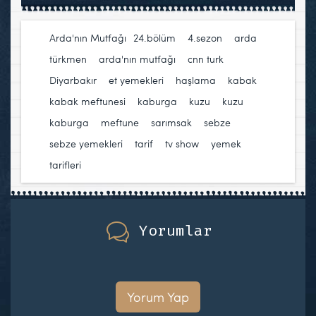
Arda'nın Mutfağı
24.bölüm
,
4.sezon
,
arda
türkmen
,
arda'nın mutfağı
,
cnn turk
,
Diyarbakır
,
et yemekleri
,
haşlama
,
kabak
,
kabak meftunesi
,
kaburga
,
kuzu
,
kuzu
kaburga
,
meftune
,
sarımsak
,
sebze
,
sebze yemekleri
,
tarif
,
tv show
,
yemek
tarifleri
Yorumlar
Yorum Yap