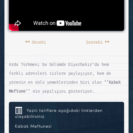
↤
↦
Önceki
Sonraki
Arda Türkmen; bu bölümde Diyarbakır’da hem
farklı adresleri sizlere paylaşıyor, hem de
yörenin en ünlü yemeklerinden biri olan
‘‘Kabak
Meftune’’
nin yapılışını gösteriyor…
Yazılı tariflere aşağıdaki linklerden
ulaşabilirsiniz.
Kabak Meftunesi