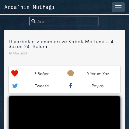
Arda'nın Mutfağı
Toggl
navig
Diyarbakır izlenimleri ve Kabak Meftune – 4.
Sezon 24. Bölüm
10 Mar 2014
3
Beğen
0 Yorum Yaz
Tweetle
Paylaş