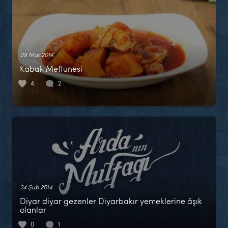
09 Mar 2014
Kabak Meftunesi
4
2
24 Şub 2014
Diyar diyar gezenler Diyarbakır yemeklerine âşık
olanlar
0
1