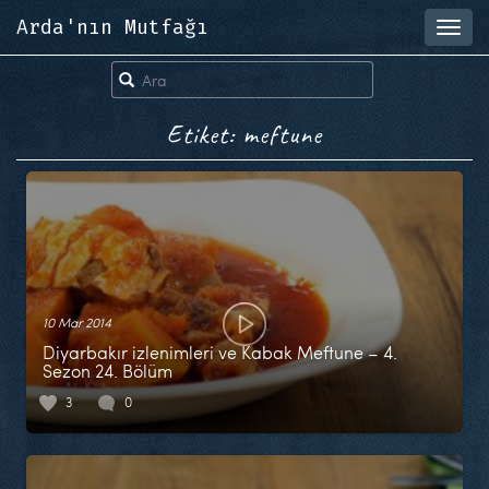
Arda'nın Mutfağı
Toggl
navig
Etiket: meftune
10 Mar 2014
Diyarbakır izlenimleri ve Kabak Meftune – 4.
Sezon 24. Bölüm
3
0