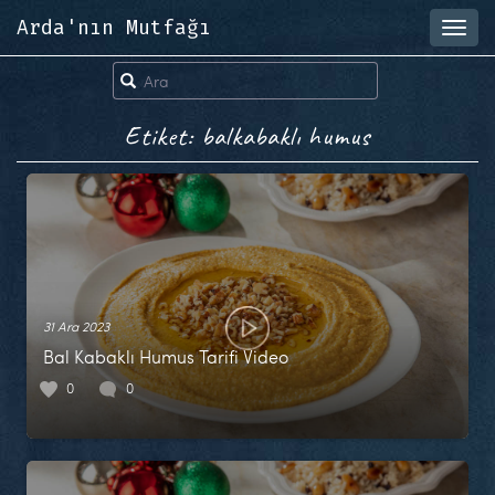
Arda'nın Mutfağı
Toggl
navig
Etiket: balkabaklı humus
31 Ara 2023
Bal Kabaklı Humus Tarifi Video
0
0