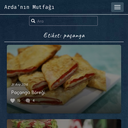
Arda'nın Mutfağı
Toggl
navig
Etiket: paçanga
31 Ara 2016
Paçanga Böreği
15
4