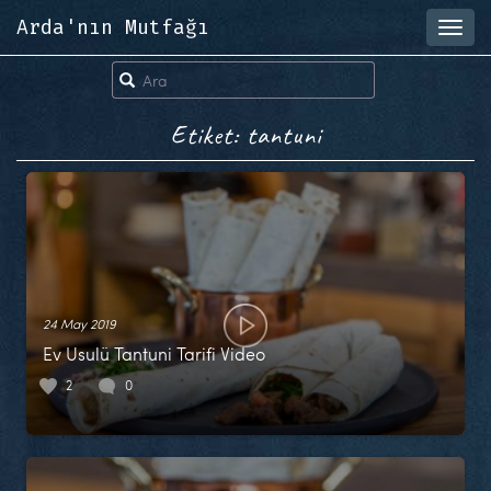
Arda'nın Mutfağı
Toggl
navig
Etiket: tantuni
24 May 2019
Ev Usulü Tantuni Tarifi Video
2
0