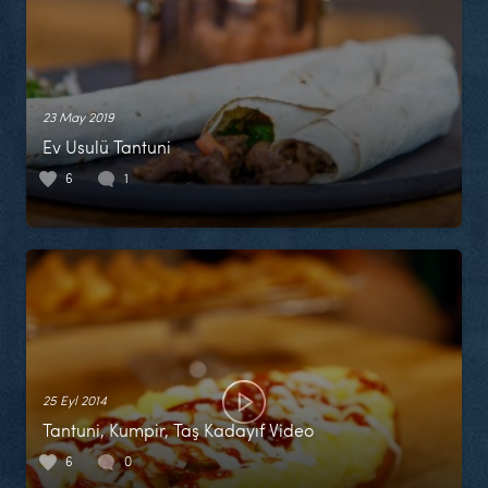
23 May 2019
Ev Usulü Tantuni
6
1
25 Eyl 2014
Tantuni, Kumpir, Taş Kadayıf Video
6
0