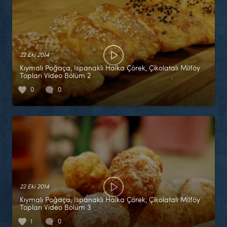
22 Eki 2014
Kıymalı Poğaça, Ispanaklı Halka Çörek, Çikolatalı Milföy
Topları Video Bölüm 2
0
0
22 Eki 2014
Kıymalı Poğaça, Ispanaklı Halka Çörek, Çikolatalı Milföy
Topları Video Bölüm 3
1
0