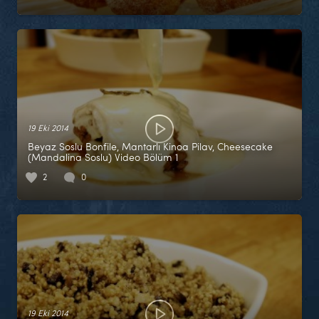
19 Eki 2014
Beyaz Soslu Bonfile, Mantarlı Kinoa Pilav, Cheesecake
(Mandalina Soslu) Video Bölüm 1
2
0
19 Eki 2014