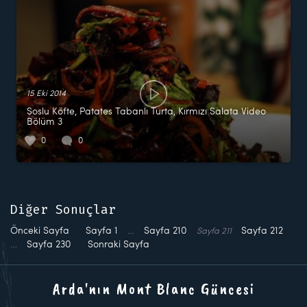
15 Eki 2014
Soslu Köfte, Patates Tabanlı Turta, Kırmızı Salata Video
Bölüm 3
0
0
Diğer Sonuçlar
Önceki Sayfa
Sayfa
1
…
Sayfa
210
Sayfa
212
Sayfa
211
…
Sayfa
230
Sonraki Sayfa
Arda'nın Mont Blanc Güncesi