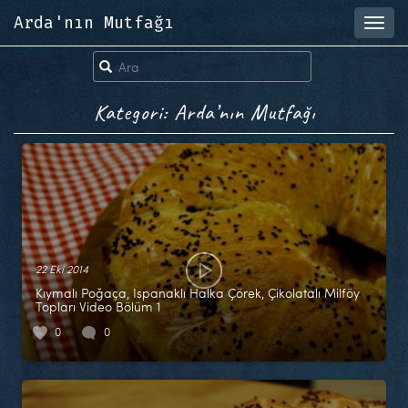
Arda'nın Mutfağı
Toggl
navig
Kategori: Arda’nın Mutfağı
22 Eki 2014
Kıymalı Poğaça, Ispanaklı Halka Çörek, Çikolatalı Milföy
Topları Video Bölüm 1
0
0