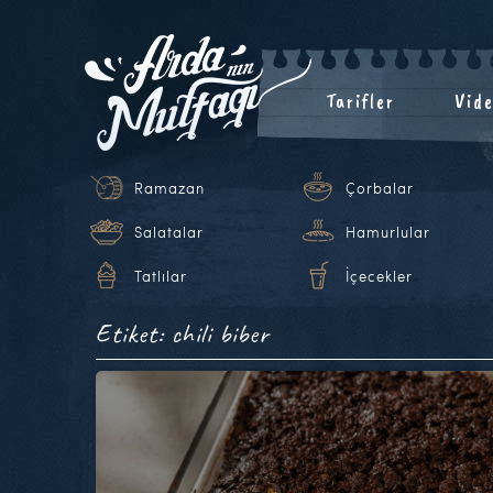
Tarifler
Vide
Ramazan
Çorbalar
Salatalar
Hamurlular
Tatlılar
İçecekler
Etiket: chili biber