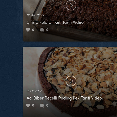
08 Ara 2025
Çıtır Çikolatalı Kek Tarifi Video
0
0
31 Eki 2022
Acı Biber Reçelli Puding Kek Tarifi Video
0
0