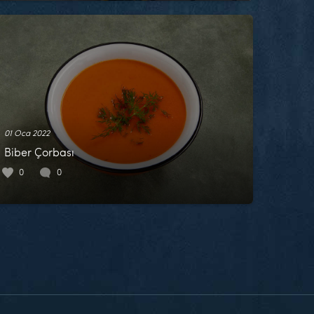
01 Oca 2022
Biber Çorbası
0
0