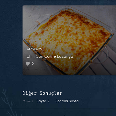
24 Eyl 2022
Chili Con Carne Lazanya
0
Diğer Sonuçlar
Sayfa
2
Sonraki Sayfa
Sayfa
1