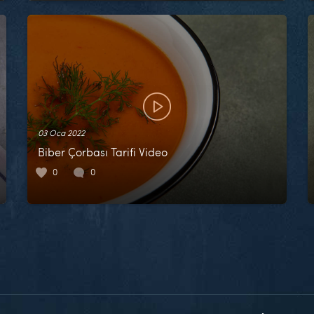
03 Oca 2022
Biber Çorbası Tarifi Video
0
0