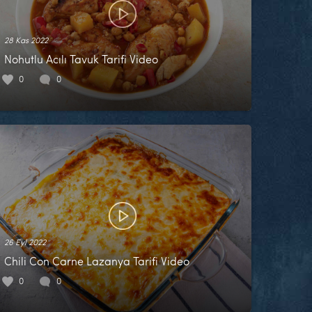
28 Kas 2022
Nohutlu Acılı Tavuk Tarifi Video
0
0
26 Eyl 2022
Chili Con Carne Lazanya Tarifi Video
0
0