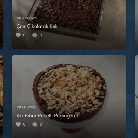
06 Ara 2025
Çıtır Çikolatalı Kek
0
0
29 Eki 2022
Acı Biber Reçelli Puding Kek
0
0