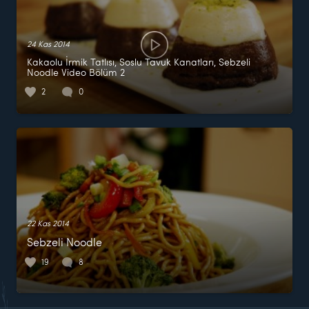
24 Kas 2014
Kakaolu İrmik Tatlısı, Soslu Tavuk Kanatları, Sebzeli
Noodle Video Bölüm 2
2
0
22 Kas 2014
Sebzeli Noodle
19
8