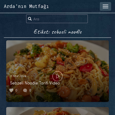
Arda'nın Mutfağı
Toggl
navig
Etiket: sebzeli noodle
11 Mar 2024
Sebzeli Noodle Tarifi Video
0
0