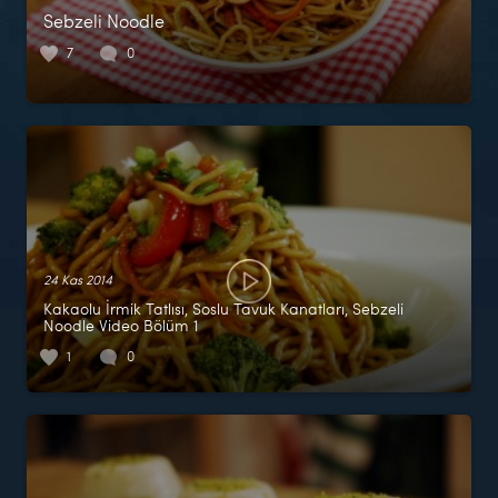
Sebzeli Noodle
7
0
24 Kas 2014
Kakaolu İrmik Tatlısı, Soslu Tavuk Kanatları, Sebzeli
Noodle Video Bölüm 1
1
0