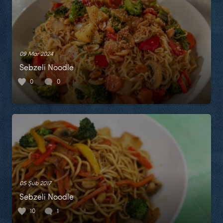
09 Mar 2024
Sebzeli Noodle
0
0
05 Şub 2017
Sebzeli Noodle
10
1