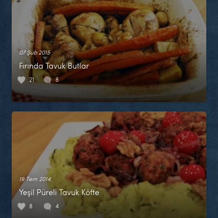
07 Şub 2015
Fırında Tavuk Butlar
21
8
19 Tem 2014
Yeşil Püreli Tavuk Köfte
8
4