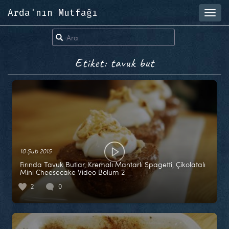
Arda'nın Mutfağı
Toggl
navig
Etiket: tavuk but
10 Şub 2015
Fırında Tavuk Butlar, Kremalı Mantarlı Spagetti, Çikolatalı
Mini Cheesecake Video Bölüm 2
2
0