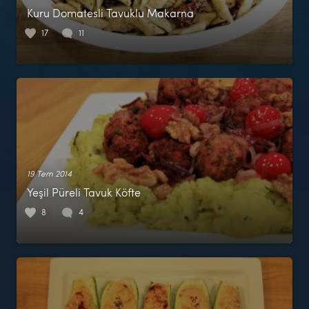
Kuru Domatesli Tavuklu Makarna
17
11
19 Tem 2014
Yeşil Püreli Tavuk Köfte
8
4