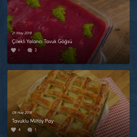
21 May 2019
Çilekli Yalancı Tavuk Göğsü
1
2
09 Haz 2016
Tavuklu Milföy Pay
4
1