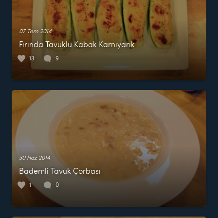
07 Tem 2014
Fırında Tavuklu Kabak Karnıyarık
13
9
30 Haz 2014
Bademli Tavuk Çorbası
1
0