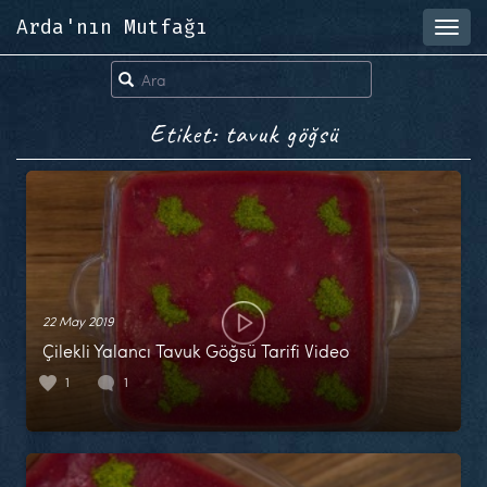
Arda'nın Mutfağı
Toggl
navig
Etiket: tavuk göğsü
22 May 2019
Çilekli Yalancı Tavuk Göğsü Tarifi Video
1
1