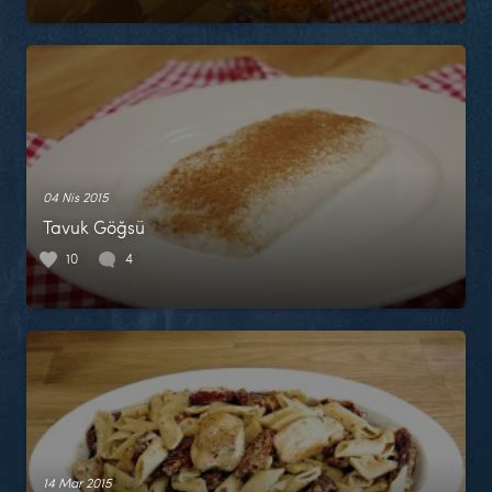
04 Nis 2015
Tavuk Göğsü
10
4
14 Mar 2015