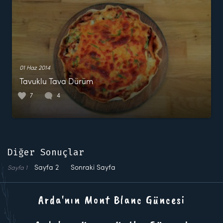
01 Haz 2014
Tavuklu Tava Dürüm
7
4
Diğer Sonuçlar
Sayfa
2
Sonraki Sayfa
Sayfa
1
Arda'nın Mont Blanc Güncesi