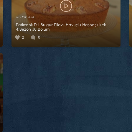
16 Haz 2014
Patlıcanlı Etli Bulgur Pilavı, Havuçlu Haşhaşlı Kek –
4.Sezon 36.Bölüm
2
0