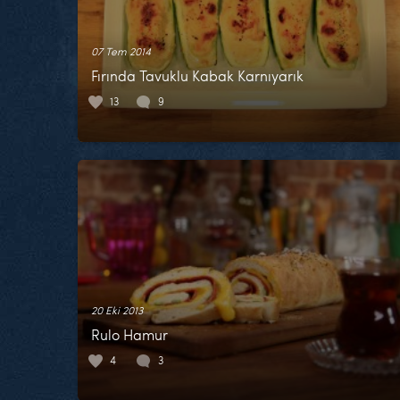
07 Tem 2014
Fırında Tavuklu Kabak Karnıyarık
13
9
20 Eki 2013
Rulo Hamur
4
3