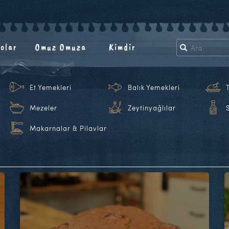
olar
Omuz Omuza
Kimdir
Et Yemekleri
Balık Yemekleri
Mezeler
Zeytinyağlılar
Makarnalar & Pilavlar