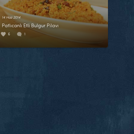
14 Haz 2014
Patlıcanlı Etli Bulgur Pilavı
6
1