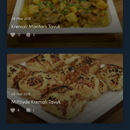
28 May 2016
Kremalı Mantarlı Tavuk
12
6
06 Haz 2015
Milföyde Kremalı Tavuk
4
1