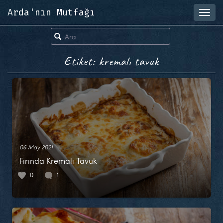
Arda'nın Mutfağı
Toggl
navig
Etiket: kremalı tavuk
06 May 2021
Fırında Kremalı Tavuk
0
1