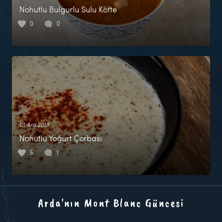
Nohutlu Bulgurlu Sulu Köfte
0
0
01 Ara 2018
Nohutlu Yoğurt Çorbası
5
1
Arda'nın Mont Blanc Güncesi