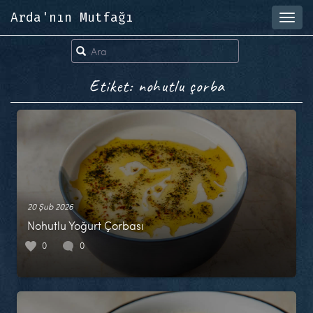
Arda'nın Mutfağı
Toggl
navig
Etiket: nohutlu çorba
20 Şub 2026
Nohutlu Yoğurt Çorbası
0
0