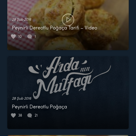
29 Şub 2016
Peynirli Dereotlu Poğaça Tarifi – Video
10
1
28 Şub 2016
Peynirli Dereotlu Poğaça
38
21