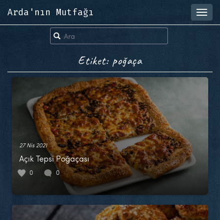
Arda'nın Mutfağı
Toggl
navig
Etiket: poğaça
27 Nis 2021
Açık Tepsi Poğaçası
0
0