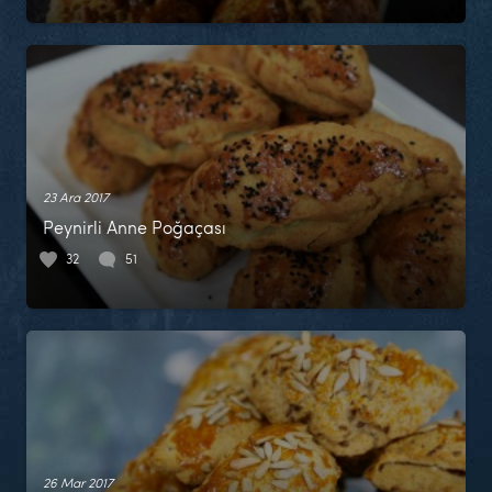
23 Ara 2017
Peynirli Anne Poğaçası
32
51
26 Mar 2017