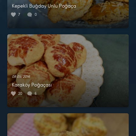
Kepekli Buğday Unlu Poğaça
7
0
08 Eki 2016
Karaköy Poğaçası
20
6