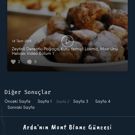
14 Tem 2015
Zeytinli Dereotlu Poğaça, Kuru Yemişli Lokma, Mısır Unu
Helvası Video Bölüm 1
2
0
Diğer Sonuçlar
Önceki Sayfa
Sayfa
1
Sayfa
3
Sayfa
4
Sayfa
2
Sonraki Sayfa
Arda'nın Mont Blanc Güncesi