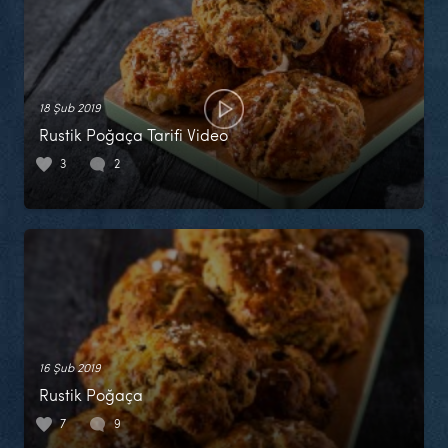
18 Şub 2019
Rustik Poğaça Tarifi Video
3
2
16 Şub 2019
Rustik Poğaça
7
9