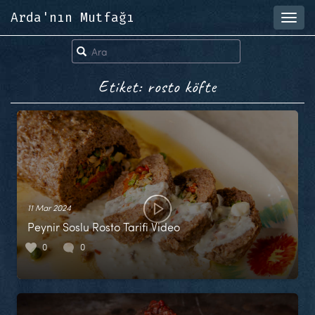
Arda'nın Mutfağı
Toggl
navig
Etiket: rosto köfte
11 Mar 2024
Peynir Soslu Rosto Tarifi Video
0
0