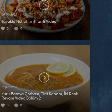
26 Nis 2022
Tavuklu Nohut Tirit Tarifi Video
0
0
01 Şub 2016
Kuru Bamya Çorbası, Tirit Kebabı, İki Renk
Revani Video Bölüm 2
0
0