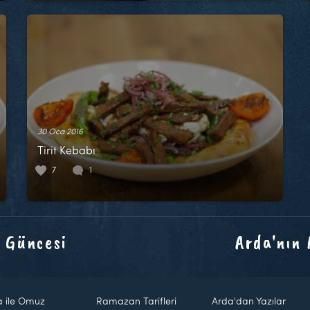
30 Oca 2016
Tirit Kebabı
7
1
 Güncesi
Arda'nın
a ile Omuz
Ramazan Tarifleri
Arda'dan Yazılar