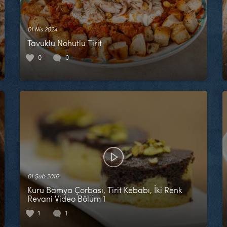
01 Nis 2024
Tavuklu Nohutlu Tirit
0
0
01 Şub 2016
Kuru Bamya Çorbası, Tirit Kebabı, İki Renk
Revani Video Bölüm 1
1
1