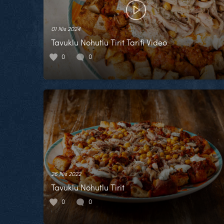
01 Nis 2024
Tavuklu Nohutlu Tirit Tarifi Video
0
0
26 Nis 2022
Tavuklu Nohutlu Tirit
0
0