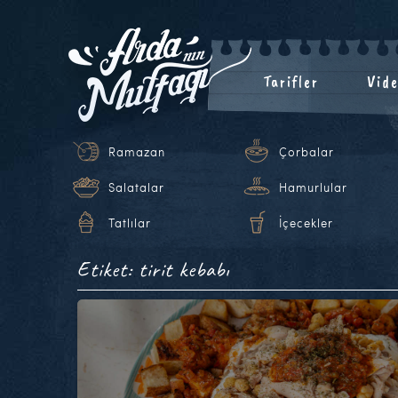
Tarifler
Vide
Ramazan
Çorbalar
Salatalar
Hamurlular
Tatlılar
İçecekler
Etiket: tirit kebabı