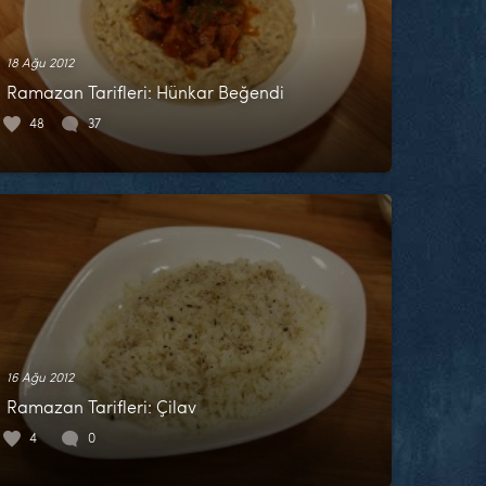
18 Ağu 2012
Ramazan Tarifleri: Hünkar Beğendi
48
37
16 Ağu 2012
Ramazan Tarifleri: Çilav
4
0