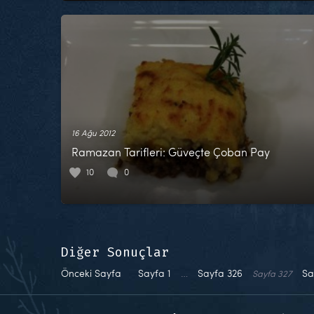
16 Ağu 2012
Ramazan Tarifleri: Güveçte Çoban Pay
10
0
Diğer Sonuçlar
Önceki Sayfa
Sayfa
1
…
Sayfa
326
Sa
Sayfa
327