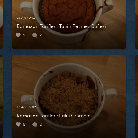
18 Ağu 2012
Ramazan Tarifleri: Tahin Pekmez Suflesi
9
2
17 Ağu 2012
Ramazan Tarifleri: Erikli Crumble
5
2