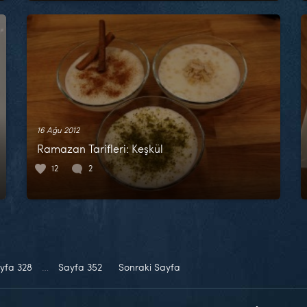
16 Ağu 2012
Ramazan Tarifleri: Keşkül
12
2
yfa
328
…
Sayfa
352
Sonraki Sayfa