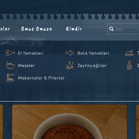
olar
Omuz Omuza
Kimdir
Et Yemekleri
Balık Yemekleri
Mezeler
Zeytinyağlılar
Makarnalar & Pilavlar