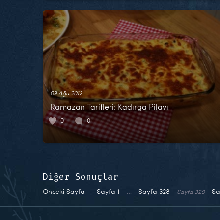
09 Ağu 2012
Ramazan Tarifleri: Kadırga Pilavı
0
0
Diğer Sonuçlar
Önceki Sayfa
Sayfa
1
…
Sayfa
328
Sa
Sayfa
329