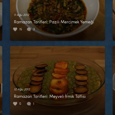
11 Ağu 2012
Ramazan Tarifleri: Pazılı Mercimek Yemeği
15
3
10 Ağu 2012
Ramazan Tarifleri: Meyveli İrmik Tatlısı
0
1