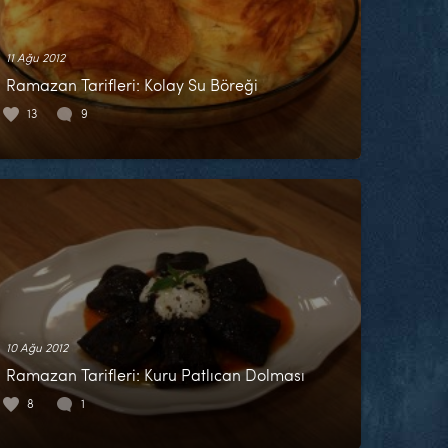
11 Ağu 2012
Ramazan Tarifleri: Kolay Su Böreği
13
9
10 Ağu 2012
Ramazan Tarifleri: Kuru Patlıcan Dolması
8
1