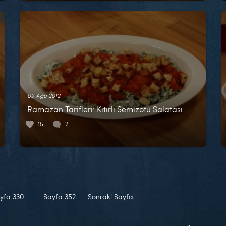
09 Ağu 2012
Ramazan Tarifleri: Kıtırlı Semizotu Salatası
15
2
yfa
330
…
Sayfa
352
Sonraki Sayfa