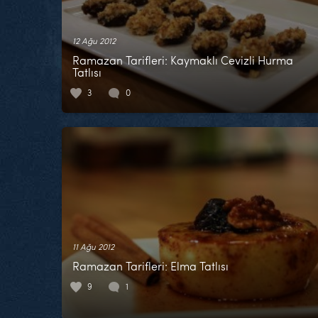
12 Ağu 2012
Ramazan Tarifleri: Kaymaklı Cevizli Hurma
Tatlısı
3
0
11 Ağu 2012
Ramazan Tarifleri: Elma Tatlısı
9
1