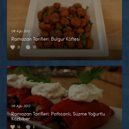
08 Ağu 2012
Ramazan Tarifleri: Bulgur Köftesi
21
10
08 Ağu 2012
Ramazan Tarifleri: Patlıcanlı, Süzme Yoğurtlu
Közbiber
16
2