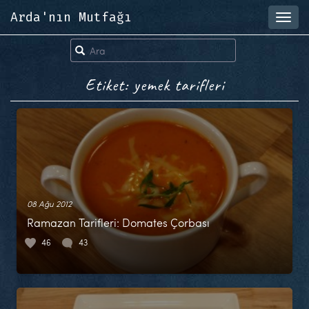
Arda'nın Mutfağı
Toggl
navig
Etiket: yemek tarifleri
08 Ağu 2012
Ramazan Tarifleri: Domates Çorbası
46
43