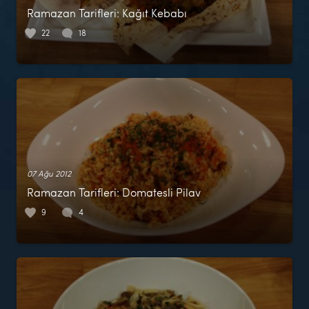
Ramazan Tarifleri: Kağıt Kebabı
22
18
07 Ağu 2012
Ramazan Tarifleri: Domatesli Pilav
9
4