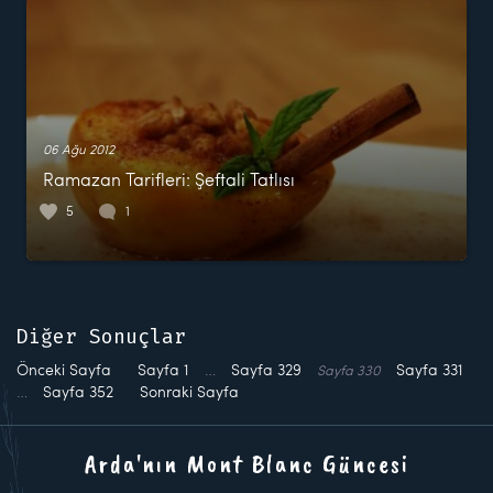
06 Ağu 2012
Ramazan Tarifleri: Şeftali Tatlısı
5
1
Diğer Sonuçlar
Önceki Sayfa
Sayfa
1
…
Sayfa
329
Sayfa
331
Sayfa
330
…
Sayfa
352
Sonraki Sayfa
Arda'nın Mont Blanc Güncesi