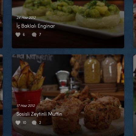
24 Haz 2012
İç Baklalı Enginar
6
7
17 Haz 2012
Sosisli Zeytinli Muffin
10
2