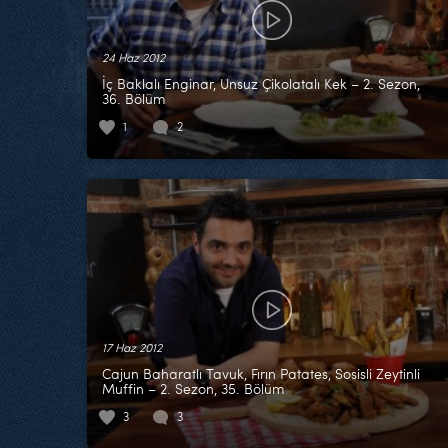
24 Haz 2012
İç Baklalı Enginar, Unsuz Çikolatalı Kek – 2. Sezon,
36. Bölüm
1
2
17 Haz 2012
Cajun Baharatlı Tavuk, Fırın Patates, Sosisli Zeytinli
Muffin – 2. Sezon, 35. Bölüm
3
3