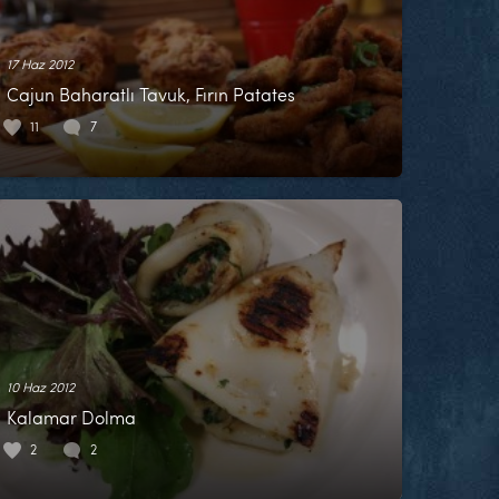
17 Haz 2012
Cajun Baharatlı Tavuk, Fırın Patates
11
7
10 Haz 2012
Kalamar Dolma
2
2