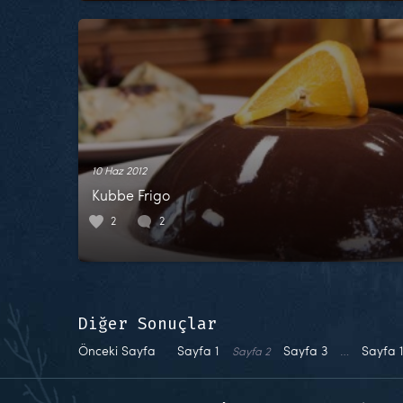
10 Haz 2012
Kubbe Frigo
2
2
Diğer Sonuçlar
Önceki Sayfa
Sayfa
1
Sayfa
3
…
Sayfa
Sayfa
2