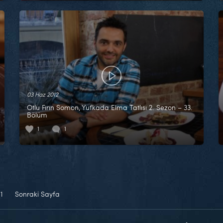
03 Haz 2012
Otlu Fırın Somon, Yufkada Elma Tatlısı 2. Sezon – 33.
Bölüm
1
1
11
Sonraki Sayfa