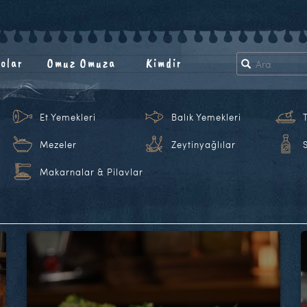
olar
Omuz Omuza
Kimdir
Et Yemekleri
Balık Yemekleri
Mezeler
Zeytinyağlılar
Makarnalar & Pilavlar