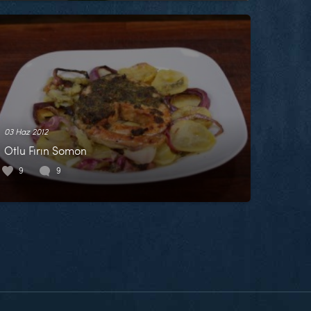
03 Haz 2012
Otlu Fırın Somon
9
9