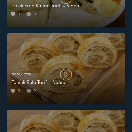
Pazılı Krep Katları Tarifi – Video
0
0
07 Mar 2016
Tahinli Rulo Tarifi – Video
0
0