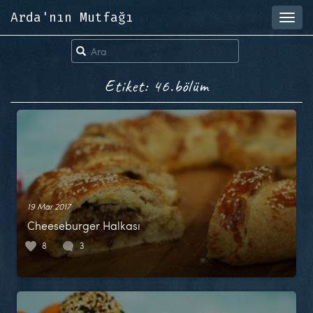
Arda'nın Mutfağı
Toggl
navig
Etiket: 46.bölüm
19 Mar 2017
Cheeseburger Halkası
8
3