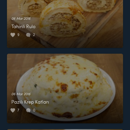
06 Mar 2016
Tahinli Rulo
9
2
06 Mar 2016
Pazılı Krep Katları
7
0