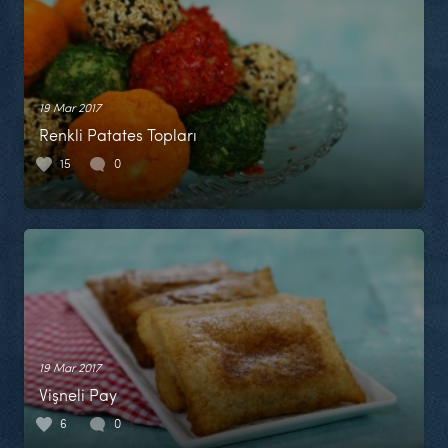
19 Mar 2017
Renkli Patates Topları
15
0
19 Mar 2017
Vişneli Pay
6
0