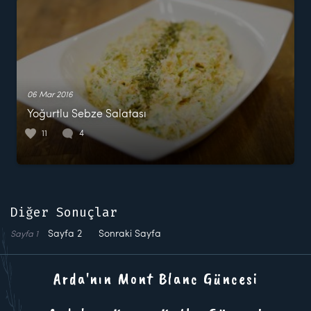
06 Mar 2016
Yoğurtlu Sebze Salatası
11
4
Diğer Sonuçlar
Sayfa
2
Sonraki Sayfa
Sayfa
1
Arda'nın Mont Blanc Güncesi