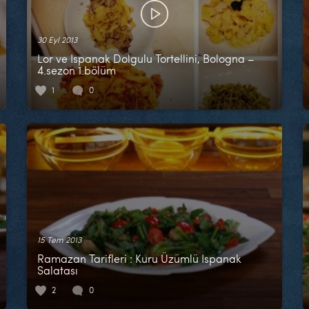
30 Eyl 2013
Lor ve Ispanak Dolgulu Tortellini, Bologna –
4.sezon 1.bölüm
1
0
15 Tem 2013
Ramazan Tarifleri : Kuru Üzümlü Ispanak
Salatası
2
0