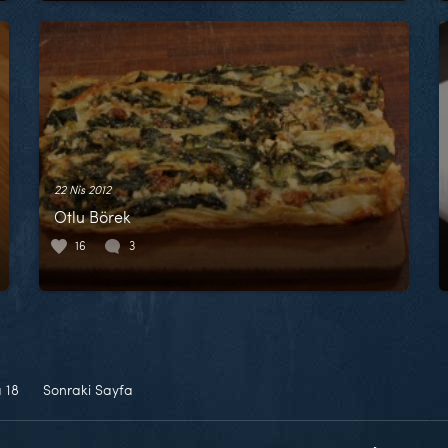
22 Nis 2012
Otlu Börek
16
3
a
18
Sonraki Sayfa