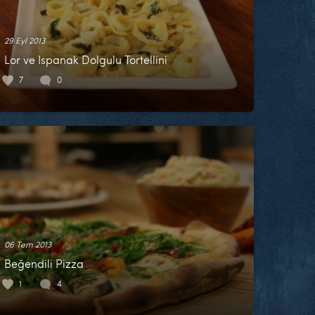
29 Eyl 2013
Lor ve Ispanak Dolgulu Tortellini
7
0
06 Tem 2013
Beğendili Pizza
1
4