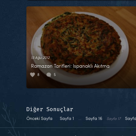
13 Ağu 2012
Ramazan Tarifleri: Ispanaklı Akıtma
8
5
Diğer Sonuçlar
Önceki Sayfa
Sayfa
1
…
Sayfa
16
Sayf
Sayfa
17