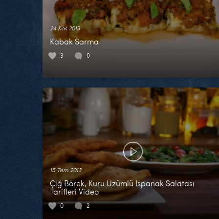
24 Kas 2013
Kabak Sarma
3
0
15 Tem 2013
Çiğ Börek, Kuru Üzümlü Ispanak Salatası
Tarifleri Video
0
2