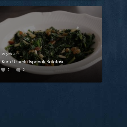
19 Şub 2011
Kuru Üzümlü Ispanak Salatası
2
2