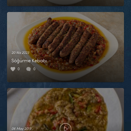
20 Nis 2023
Söğürme Kebabı
0
0
06 May 2019