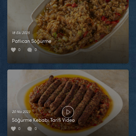
18 Eki 2025
Patlıcan Söğürme
0
0
20 Nis 2023
Söğürme Kebabı Tarifi Video
0
0