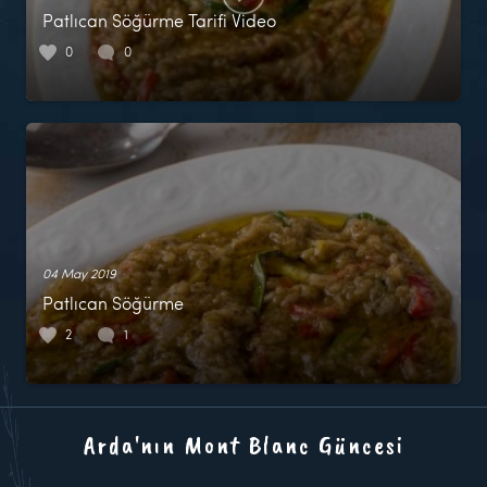
Patlıcan Söğürme Tarifi Video
0
0
04 May 2019
Patlıcan Söğürme
2
1
Arda'nın Mont Blanc Güncesi