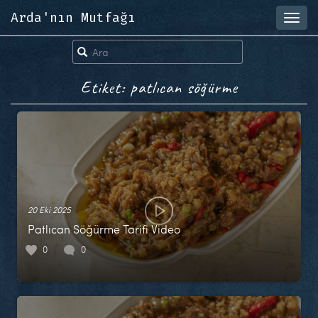
Arda'nın Mutfağı
Toggl
navig
Etiket: patlıcan söğürme
20 Eki 2025
Patlıcan Söğürme Tarifi Video
0
0