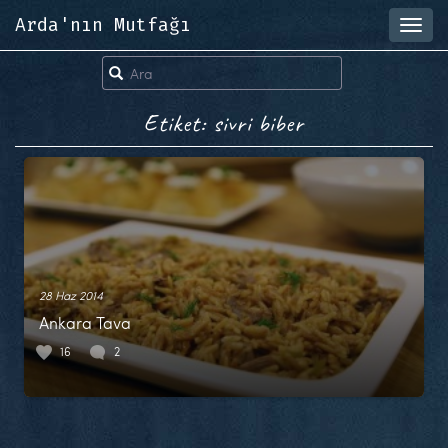
Arda'nın Mutfağı
Toggl
navig
Etiket: sivri biber
28 Haz 2014
Ankara Tava
16
2