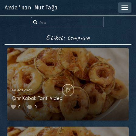
Arda'nın Mutfağı
Toggl
navig
Etiket: tempura
06 Kas 2023
Çıtır Kabak Tarifi Video
0
0