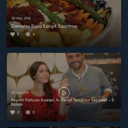
30 May 2018
Domates Soslu Karışık Kızartma
6
4
01 Oca 2011
Peynirli Patlıcan Kuleleri, İki Renkli Tempura Sebzeler – 6.
Bölüm
0
0