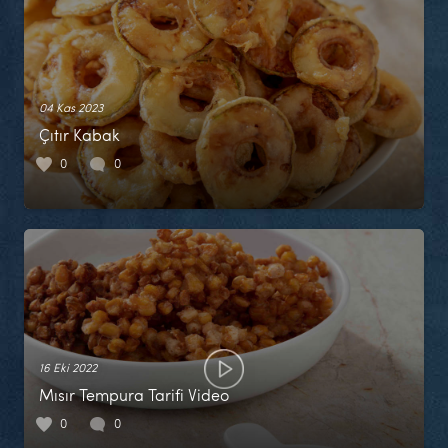
04 Kas 2023
Çıtır Kabak
0
0
16 Eki 2022
Mısır Tempura Tarifi Video
0
0