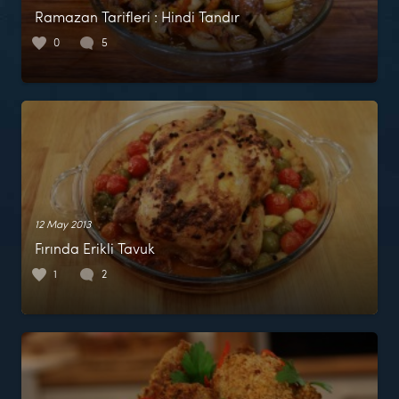
Ramazan Tarifleri : Hindi Tandır
0
5
12 May 2013
Fırında Erikli Tavuk
1
2