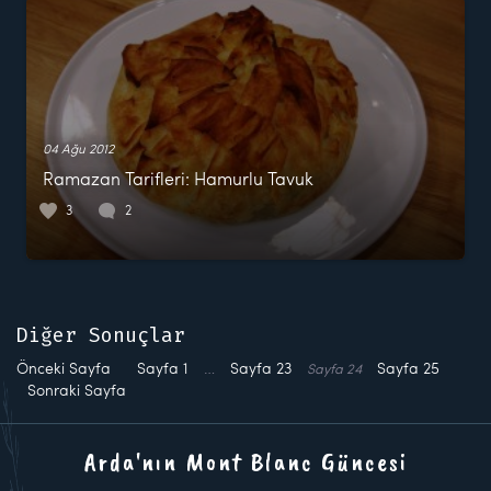
04 Ağu 2012
Ramazan Tarifleri: Hamurlu Tavuk
3
2
Diğer Sonuçlar
Önceki Sayfa
Sayfa
1
…
Sayfa
23
Sayfa
25
Sayfa
24
Sonraki Sayfa
Arda'nın Mont Blanc Güncesi