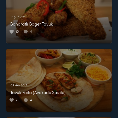
17 Şub 2013
Baharatlı Baget Tavuk
10
4
09 Ara 2012
Tavuk Faita (Avokado Sos ile)
7
4