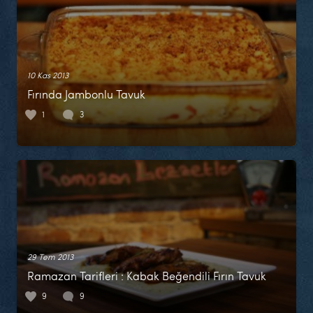
10 Kas 2013
Fırında Jambonlu Tavuk
1
3
29 Tem 2013
Ramazan Tarifleri : Kabak Beğendili Fırın Tavuk
9
9