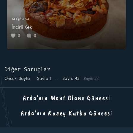
14 Eyl 2024
İncirli Kek
0
0
Diğer Sonuçlar
Önceki Sayfa
Sayfa
1
…
Sayfa
43
Sayfa
44
Arda'nın Mont Blanc Güncesi
Arda'nın Kuzey Kutbu Güncesi