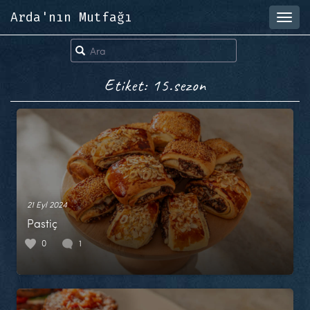
Arda'nın Mutfağı
Toggl
navig
Etiket: 15.sezon
21 Eyl 2024
Pastiç
0
1