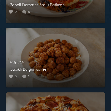
Paneli Domates Soslu Patlıcan
0
0
14 Eyl 2024
Cacıklı Bulgur Köftesi
0
1