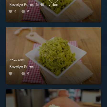
Bezelye Püresi Tarifi – Video
0
0
02 Nis 2016
Bezelye Püresi
1
0