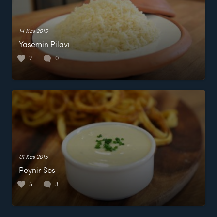
14 Kas 2015
Yasemin Pilavı
2
0
01 Kas 2015
Peynir Sos
5
3