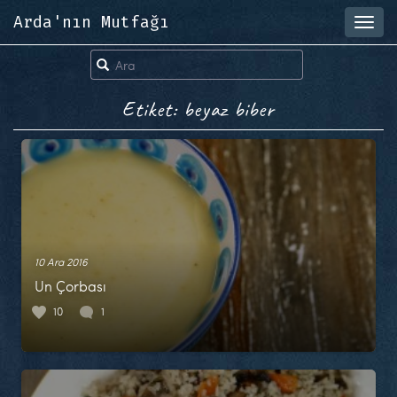
Arda'nın Mutfağı
Toggl
navig
Etiket: beyaz biber
10 Ara 2016
Un Çorbası
10
1