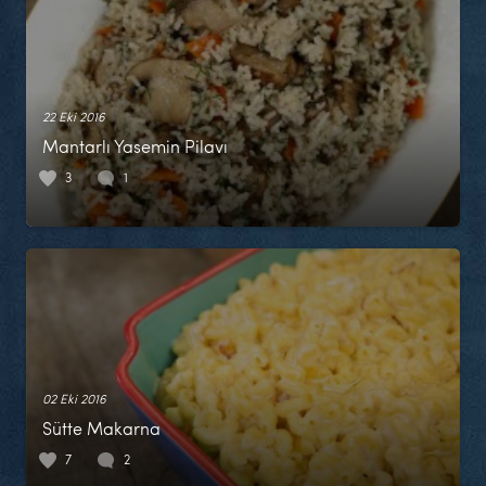
22 Eki 2016
Mantarlı Yasemin Pilavı
3
1
02 Eki 2016
Sütte Makarna
7
2