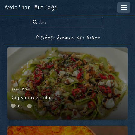
Arda'nın Mutfağı
Toggl
navig
Etiket: kırmızı acı biber
13 Nis 2024
Çiğ Kabak Salatası
0
0