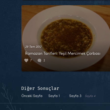
29 Tem 2012
Ramazan Tarifleri: Yeşil Mercimek Çorbası
7
2
Diğer Sonuçlar
Önceki Sayfa
Sayfa
1
…
Sayfa
3
Sayfa
4