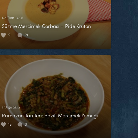
07 Tem 2014
Süzme Mercimek Çorbası – Pide Kruton
9
21
11 Ağu 2012
Ramazan Tarifleri: Pazılı Mercimek Yemeği
15
3