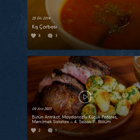
25 Eki 2014
Kış Çorbası
8
3
09 Ara 2013
Bütün Antrikot, Maydanozlu Küçük Patates,
Mercimek Salatası – 4. Sezon 11. Bölüm
2
1