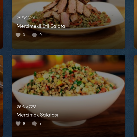
28 Eyl 2014
Mercimekli Etli Salata
3
0
08 Ara 2013
Mercimek Salatası
9
8