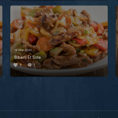
14 Mar 2020
Biberli Et Sote
9
1