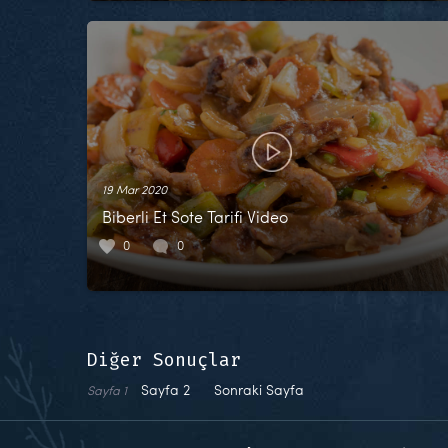
19 Mar 2020
Biberli Et Sote Tarifi Video
0
0
Diğer Sonuçlar
Sayfa
2
Sonraki Sayfa
Sayfa
1