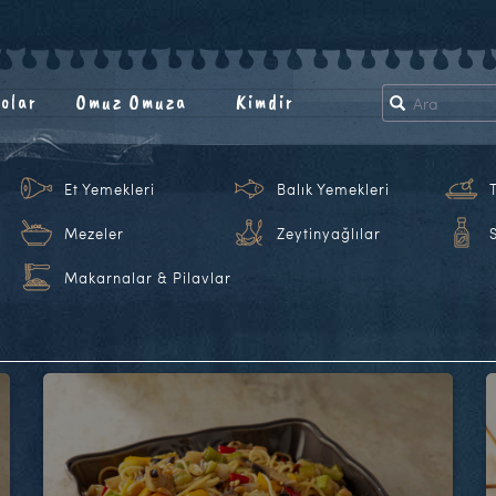
olar
Omuz Omuza
Kimdir
Et Yemekleri
Balık Yemekleri
Mezeler
Zeytinyağlılar
Makarnalar & Pilavlar