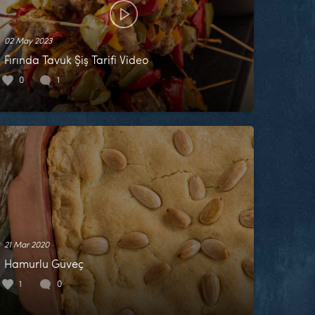
02 May 2023
Fırında Tavuk Şiş Tarifi Video
0
1
21 Mar 2020
Hamurlu Güveç
1
0