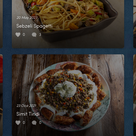
20 May 2023
Sebzeli Spagetti
0
3
23 Oca 2021
Simit Tiridi
0
0