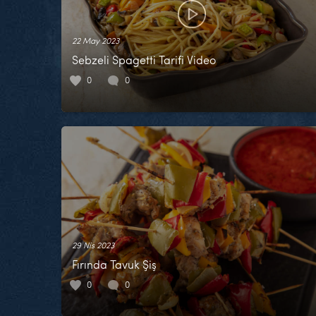
22 May 2023
Sebzeli Spagetti Tarifi Video
0
0
29 Nis 2023
Fırında Tavuk Şiş
0
0