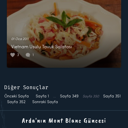
01 Oca 2011
Vietnam Usulu Tavuk Salatası
3
1
Diğer Sonuçlar
Önceki Sayfa
Sayfa
1
…
Sayfa
349
Sayfa
351
Sayfa
350
Sayfa
352
Sonraki Sayfa
Arda'nın Mont Blanc Güncesi