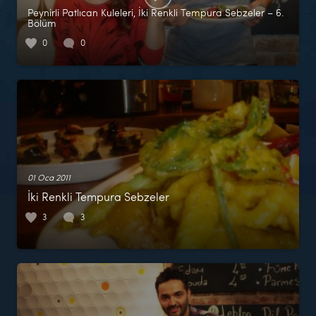
Peynirli Patlıcan Kuleleri, İki Renkli Tempura Sebzeler – 6.
Bölüm
0
0
01 Oca 2011
İki Renkli Tempura Sebzeler
3
3