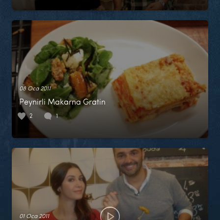
08 Oca 2011
Peynirli Makarna Gratin
2
1
01 Oca 2011