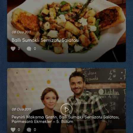
08 Oca 2011
Ballı Sumaklı Semizotu Salatasi
3
0
08 Oca 2011
Peynirli Makarna Gratin, Ballı Sumaklı Semizotu Salatası,
Parmesanlı Ekmekler – 5. Bölüm
0
0