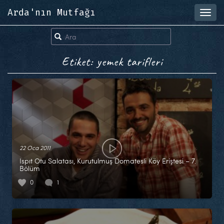
Arda'nın Mutfağı
Toggl
navig
Etiket: yemek tarifleri
22 Oca 2011
Ispıt Otu Salatası, Kurutulmuş Domatesli Köy Eriştesi – 7.
Bölüm
0
1