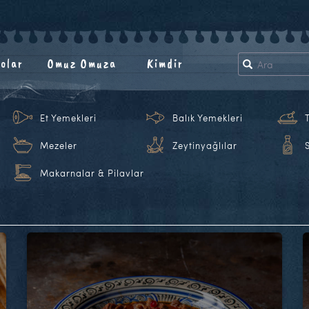
olar
Omuz Omuza
Kimdir
Et Yemekleri
Balık Yemekleri
Mezeler
Zeytinyağlılar
Makarnalar & Pilavlar