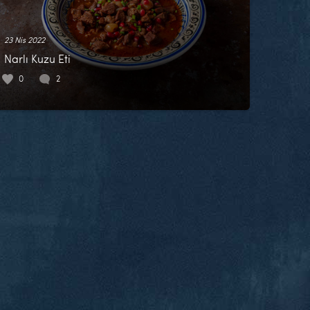
23 Nis 2022
Narlı Kuzu Eti
0
2