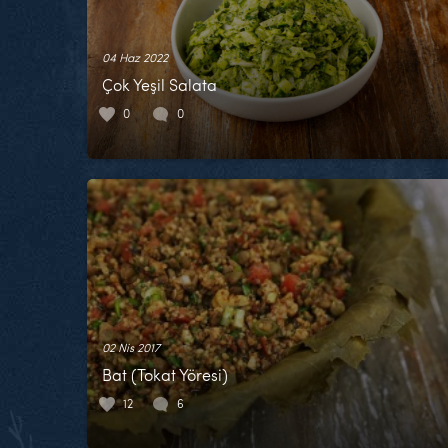
04 Haz 2022
Çok Yeşil Salata
0
0
02 Nis 2017
Bat (Tokat Yöresi)
12
6