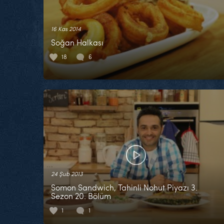
16 Kas 2014
Soğan Halkası
18
6
24 Şub 2013
Somon Sandwich, Tahinli Nohut Piyazı 3.
Sezon 20. Bölüm
1
1