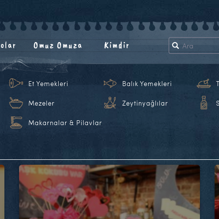
olar
Omuz Omuza
Kimdir
Et Yemekleri
Balık Yemekleri
Mezeler
Zeytinyağlılar
Makarnalar & Pilavlar