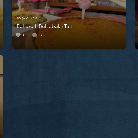
09 Şub 2014
Baharatlı Balkabaklı Tart
0
3