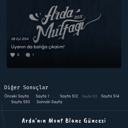
08 Eyl 2014
Uyanın da balığa çıkalım!
0
1
Diğer Sonuçlar
Önceki Sayfa
Sayfa
1
…
Sayfa
512
Sayfa
514
Sayfa
513
…
Sayfa
593
Sonraki Sayfa
Arda'nın Mont Blanc Güncesi