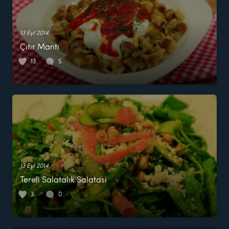
13 Eyl 2014
Çıtır Mantı
13
5
13 Eyl 2014
Tereli Salatalık Salatası
3
0