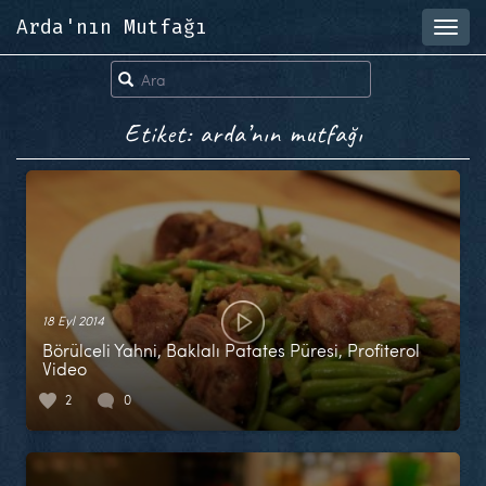
Arda'nın Mutfağı
Toggl
navig
Etiket: arda’nın mutfağı
18 Eyl 2014
Börülceli Yahni, Baklalı Patates Püresi, Profiterol
Video
2
0