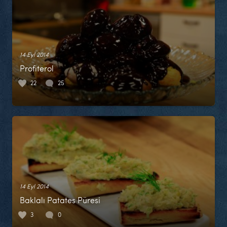
14 Eyl 2014
Profiterol
22
25
14 Eyl 2014
Baklalı Patates Püresi
3
0