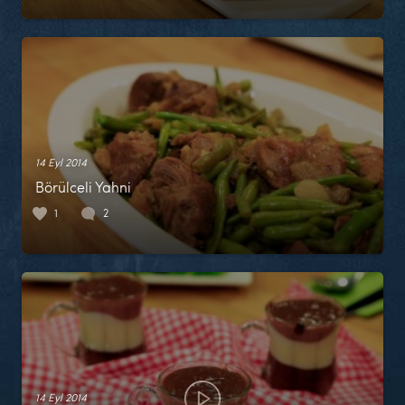
14 Eyl 2014
Börülceli Yahni
1
2
14 Eyl 2014