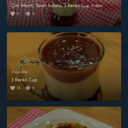
Çıtır Mantı, Tereli Salata, 3 Renkli Cup Video
0
0
13 Eyl 2014
3 Renkli Cup
13
9