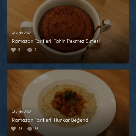
18 Ağu 2012
Ramazan Tarifleri: Tahin Pekmez Suflesi
9
2
18 Ağu 2012
Ramazan Tarifleri: Hünkar Beğendi
48
37