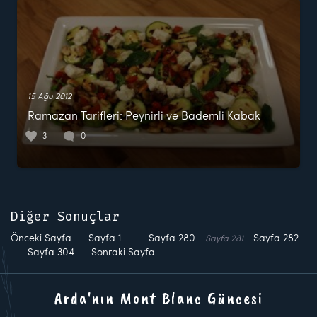
15 Ağu 2012
Ramazan Tarifleri: Peynirli ve Bademli Kabak
3
0
Diğer Sonuçlar
Önceki Sayfa
Sayfa
1
…
Sayfa
280
Sayfa
282
Sayfa
281
…
Sayfa
304
Sonraki Sayfa
Arda'nın Mont Blanc Güncesi