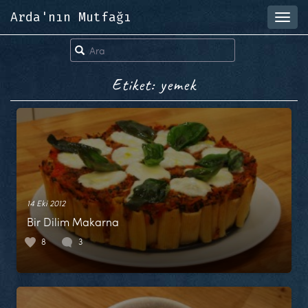
Arda'nın Mutfağı
Toggl
navig
Etiket: yemek
14 Eki 2012
Bir Dilim Makarna
8
3