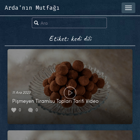
Arda'nın Mutfağı
Toggl
navig
Etiket: kedi dili
11 Ara 2023
Pişmeyen Tiramisu Topları Tarifi Video
0
0