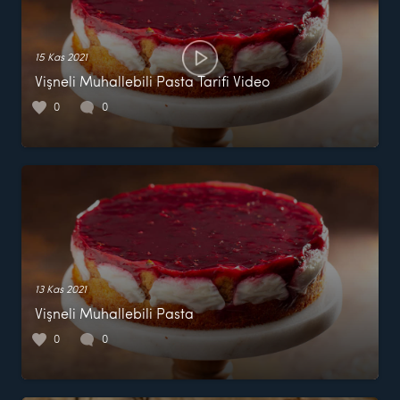
15 Kas 2021
Vişneli Muhallebili Pasta Tarifi Video
0
0
13 Kas 2021
Vişneli Muhallebili Pasta
0
0