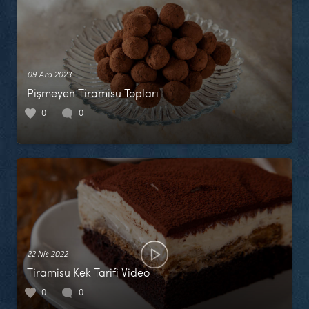
09 Ara 2023
Pişmeyen Tiramisu Topları
0
0
22 Nis 2022
Tiramisu Kek Tarifi Video
0
0