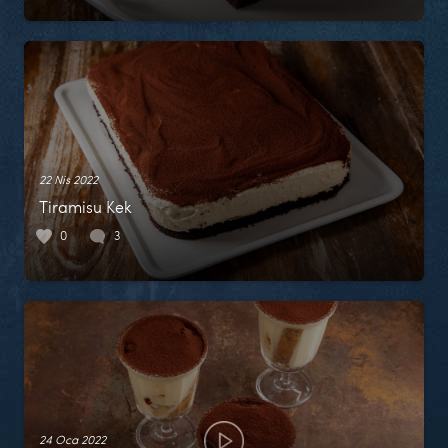
22 Nis 2022
Tiramisu Kek
0
3
24 Oca 2022