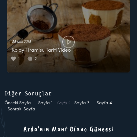
28 Kas 2018
Kolay Tiramisu Tarifi Video
1
2
Diğer Sonuçlar
Önceki Sayfa
Sayfa
1
Sayfa
3
Sayfa
4
Sayfa
2
Sonraki Sayfa
Arda'nın Mont Blanc Güncesi