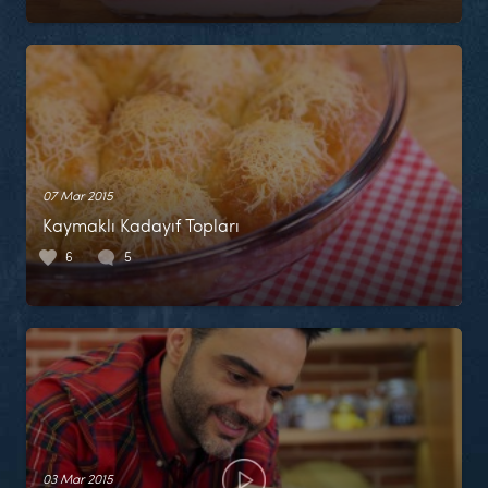
07 Mar 2015
Kaymaklı Kadayıf Topları
6
5
03 Mar 2015