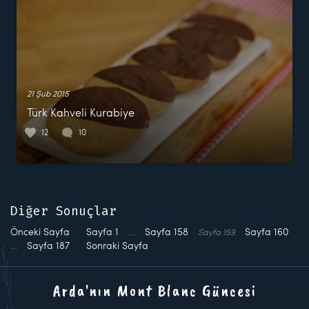
21 Şub 2015
Türk Kahveli Kurabiye
12
10
Diğer Sonuçlar
Önceki Sayfa
Sayfa
1
…
Sayfa
158
Sayfa
160
Sayfa
159
…
Sayfa
187
Sonraki Sayfa
Arda'nın Mont Blanc Güncesi