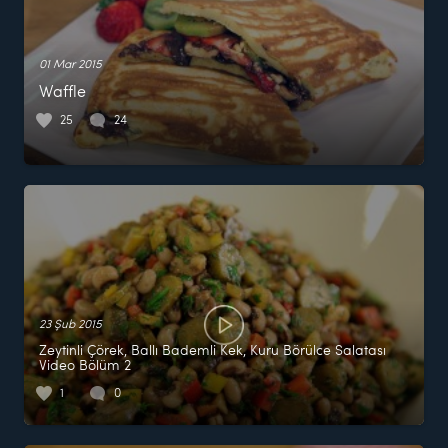
01 Mar 2015
Waffle
25
24
23 Şub 2015
Zeytinli Çörek, Ballı Bademli Kek, Kuru Börülce Salatası
Video Bölüm 2
1
0