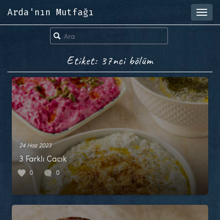
Arda'nın Mutfağı
Toggl
navig
Etiket: 37nci bölüm
24 Haz 2023
3 Farklı Cacık
0
0