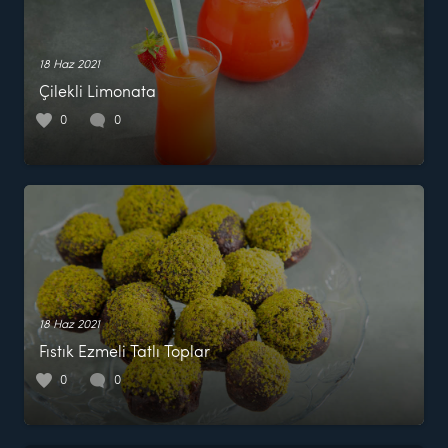
18 Haz 2021
Çilekli Limonata
0
0
18 Haz 2021
Fıstık Ezmeli Tatlı Toplar
0
0