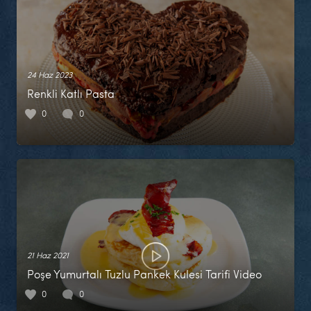
24 Haz 2023
Renkli Katlı Pasta
0
0
21 Haz 2021
Poşe Yumurtalı Tuzlu Pankek Kulesi Tarifi Video
0
0