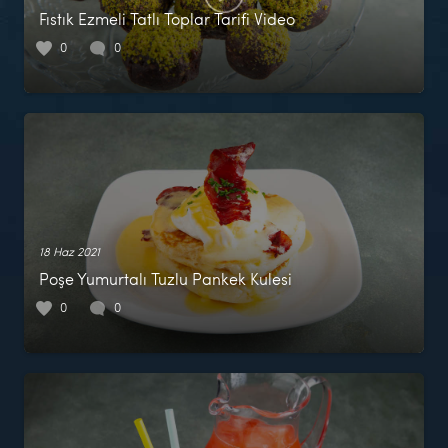
Fıstık Ezmeli Tatlı Toplar Tarifi Video
0
0
18 Haz 2021
Poşe Yumurtalı Tuzlu Pankek Kulesi
0
0