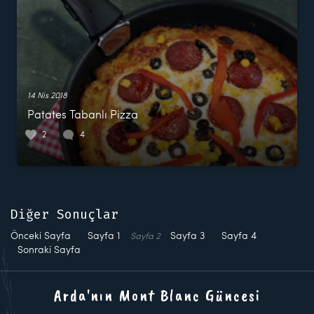
14 Nis 2018
Patates Tabanlı Pizza
2
4
Diğer Sonuçlar
Önceki Sayfa
Sayfa
1
Sayfa
3
Sayfa
4
Sayfa
2
Sonraki Sayfa
Arda'nın Mont Blanc Güncesi