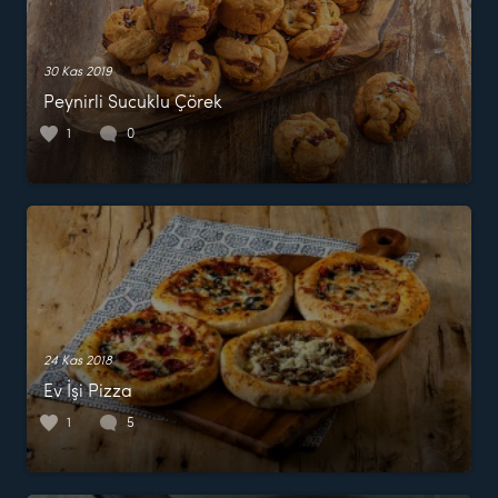
30 Kas 2019
Peynirli Sucuklu Çörek
1
0
24 Kas 2018
Ev İşi Pizza
1
5