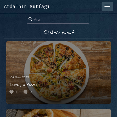
Arda'nın Mutfağı
Toggl
navig
Etiket: sucuk
04 Tem 2020
Lavaşta Pizza
1
0