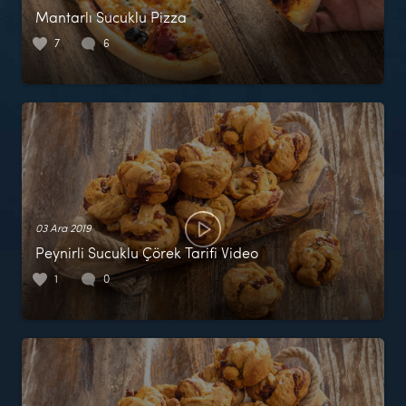
Mantarlı Sucuklu Pizza
7
6
03 Ara 2019
Peynirli Sucuklu Çörek Tarifi Video
1
0