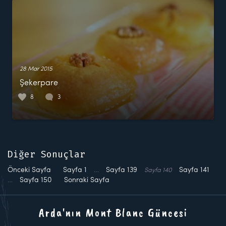
28 Mar 2015
Şekerpare
8
3
Diğer Sonuçlar
Önceki Sayfa
Sayfa
1
…
Sayfa
139
Sayfa
141
Sayfa
140
…
Sayfa
150
Sonraki Sayfa
Arda'nın Mont Blanc Güncesi