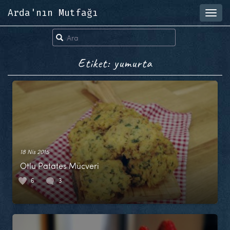
Arda'nın Mutfağı
Toggl
navig
Etiket: yumurta
18 Nis 2015
Otlu Patates Mücveri
6
3