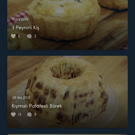
11 Nis 2015
3 Peynirli Kiş
5
2
05 Nis 2015
Kıymalı Patatesli Börek
13
9