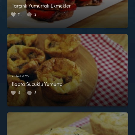
Tarçınlı Yumurtalı Ekmekler
11
2
12 Nis 2015
Kapta Sucuklu Yumurta
4
3