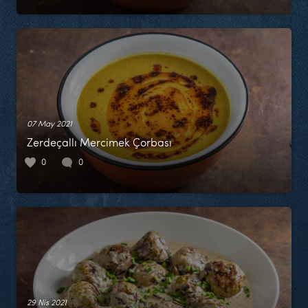
07 May 2021
Zerdeçallı Mercimek Çorbası
0
0
29 Nis 2021