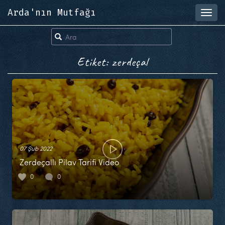
Arda'nın Mutfağı
Toggl
navig
Etiket: zerdeçal
07 Şub 2022
Zerdeçallı Pilav Tarifi Video
0
0