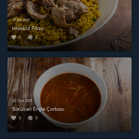
15 Nis 2021
İstanbul Pilavı
0
2
23 Oca 2021
Börülceli Erişte Çorbası
0
0