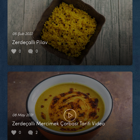
05 Şub 2022
Zerdeçallı Pilav
0
0
08 May 2021
Zerdeçallı Mercimek Çorbası Tarifi Video
0
2