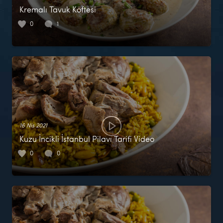
Kremalı Tavuk Köftesi
0
1
16 Nis 2021
Kuzu İncikli İstanbul Pilavı Tarifi Video
0
0