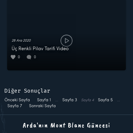
28 Ara 2020
Üç Renkli Pilav Tarifi Video
0
0
Diğer Sonuçlar
Önceki Sayfa
Sayfa
1
…
Sayfa
3
Sayfa
5
…
Sayfa
4
Sayfa
7
Sonraki Sayfa
Arda'nın Mont Blanc Güncesi