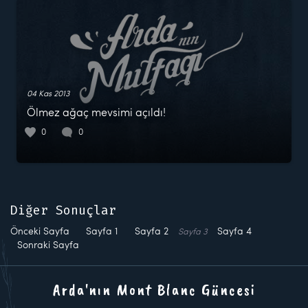
04 Kas 2013
Ölmez ağaç mevsimi açıldı!
0
0
Diğer Sonuçlar
Önceki Sayfa
Sayfa
1
Sayfa
2
Sayfa
4
Sayfa
3
Sonraki Sayfa
Arda'nın Mont Blanc Güncesi