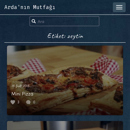
Arda'nın Mutfağı
Toggl
navig
Etiket: zeytin
15 Şub 2015
Mini Pizza
3
0