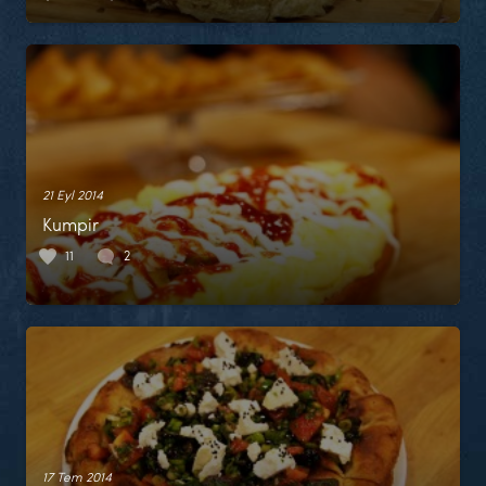
21 Eyl 2014
Kumpir
11
2
17 Tem 2014