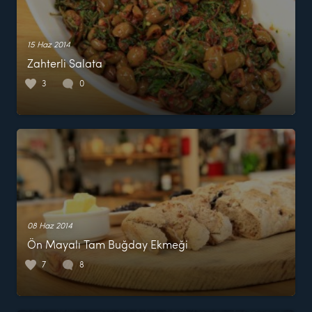
15 Haz 2014
Zahterli Salata
3
0
08 Haz 2014
Ön Mayalı Tam Buğday Ekmeği
7
8