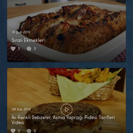
15 Şub 2015
Sıralı Ekmekler
3
0
08 Kas 2014
İki Renkli Sebzeler, Asma Yaprağı Pidesi Tarifleri
Video
0
0