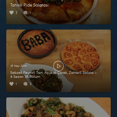
Tahinli Pide Salatası
2
1
16 Haz 2014
Sebzeli Peynirli Tart, Acukalı Çörek, Zahterli Salata –
4.Sezon 38.Bölüm
1
2