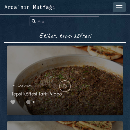
Arda'nın Mutfağı
Toggl
navig
Etiket: tepsi köftesi
06 Oca 2025
Tepsi Köftesi Tarifi Video
0
0