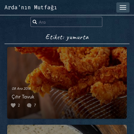
Arda'nın Mutfağı
Toggl
navig
Etiket: yumurta
08 Ara 2018
Çıtır Tavuk
2
7