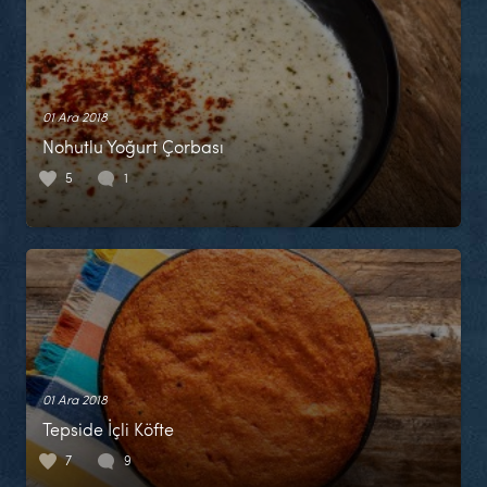
01 Ara 2018
Nohutlu Yoğurt Çorbası
5
1
01 Ara 2018
Tepside İçli Köfte
7
9