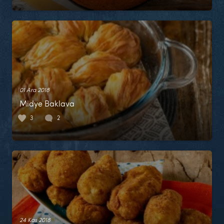
01 Ara 2018
Midye Baklava
3
2
24 Kas 2018