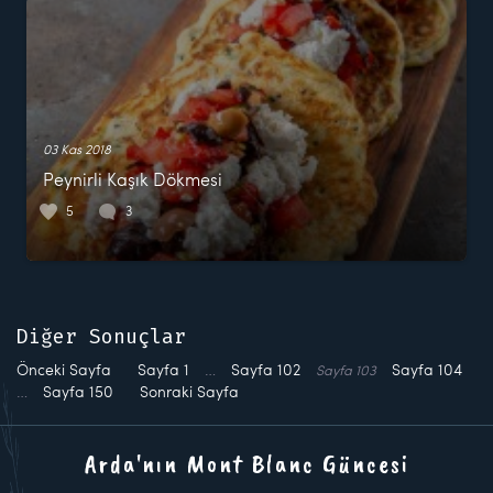
03 Kas 2018
Peynirli Kaşık Dökmesi
5
3
Diğer Sonuçlar
Önceki Sayfa
Sayfa
1
…
Sayfa
102
Sayfa
104
Sayfa
103
…
Sayfa
150
Sonraki Sayfa
Arda'nın Mont Blanc Güncesi