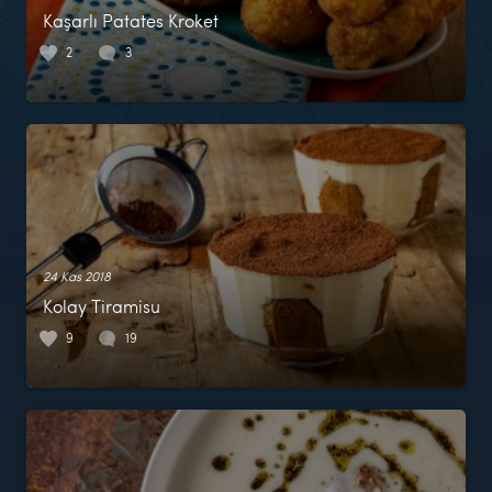
Kaşarlı Patates Kroket
2
3
24 Kas 2018
Kolay Tiramisu
9
19